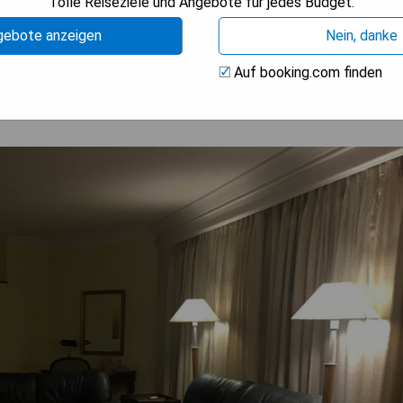
Tolle Reiseziele und Angebote für jedes Budget.
BARKEIT PRÜFEN
gebote anzeigen
Nein, danke
Auf booking.com finden