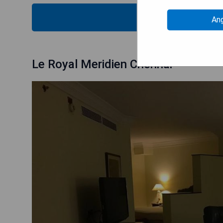
VERFÜG
An
Le Royal Meridien Chennai