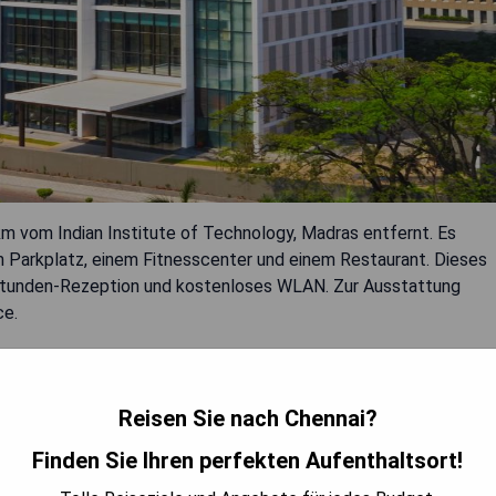
km vom Indian Institute of Technology, Madras entfernt. Es
 Parkplatz, einem Fitnesscenter und einem Restaurant. Dieses
-Stunden-Rezeption und kostenloses WLAN. Zur Ausstattung
ce.
Reisen Sie nach Chennai?
iten
Finden Sie Ihren perfekten Aufenthaltsort!