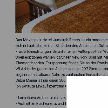
Das Mövenpick Hotel Jumeirah Beach ist ein modernes
sich in Laufnähe zu den Stränden des Arabischen Golfs
Freizeiteinrichtungen, darunter einen Außenpool, ein W
Speiseoptionen wählen, darunter New York Soul mit M
Themenabenden. Entspannung finden Sie an der Poolba
WLAN in der gesamten Anlage sind die 297 Zimmer mode
liegt in unmittelbarer Nähe zu zahlreichen Einkaufs- u
Dubai Marina ist nur einen 500 Meter langen Spazierga
Ibn Battuta Einkaufszentrum 6,2 km entfernt sind. Kos
- Luxuriöses Ambiente mit zeitgenössischer Gestaltun
- Vielfalt an Restaurants und Bars