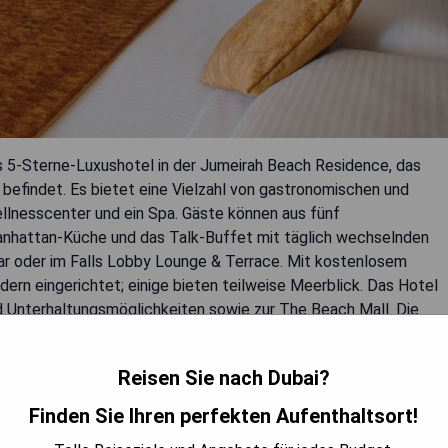
 5-Sterne-Luxushotel in der Jumeirah Beach Residence, das
 befindet. Es bietet eine Vielzahl von gastronomischen und
ellnesscenter und ein Spa. Gäste können aus fünf
anhattan-Küche und das Talk-Buffet mit täglich wechselnden
r oder im Falls Lobby Lounge & Terrace. Mit kostenlosem
rn eingerichtet; einige bieten teilweise Meerblick. Das Hotel
nd Unterhaltungsmöglichkeiten sowie zur The Beach Mall. Die
ng entfernt, während die Mall of the Emirates 14,6 km und das
tenlose Parkplätze stehen vor Ort zur Verfügung.
Reisen Sie nach Dubai?
g
Finden Sie Ihren perfekten Aufenthaltsort!