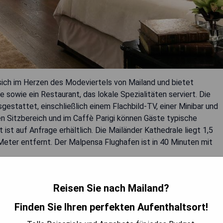
sich im Herzen des Modeviertels von Mailand und bietet
e sowie ein Restaurant, das lokale Spezialitäten serviert. Die
stattet, einschließlich einem Flachbild-TV, einer Minibar und
n Sitzbereich und im Caffè Parigi können Gäste typische
 ist auf Anfrage erhältlich. Die Mailänder Kathedrale liegt 1,5
 Meter entfernt. Der Malpensa Flughafen ist in 40 Minuten mit
Reisen Sie nach Mailand?
Finden Sie Ihren perfekten Aufenthaltsort!