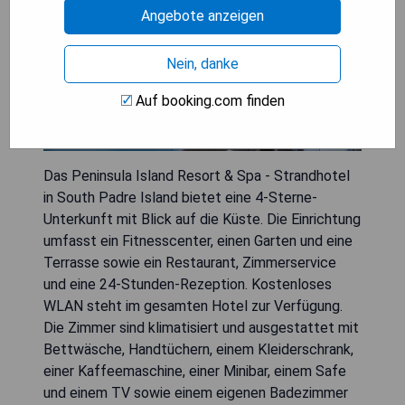
Angebote anzeigen
Nein, danke
Auf booking.com finden
Das Peninsula Island Resort & Spa - Strandhotel
in South Padre Island bietet eine 4-Sterne-
Unterkunft mit Blick auf die Küste. Die Einrichtung
umfasst ein Fitnesscenter, einen Garten und eine
Terrasse sowie ein Restaurant, Zimmerservice
und eine 24-Stunden-Rezeption. Kostenloses
WLAN steht im gesamten Hotel zur Verfügung.
Die Zimmer sind klimatisiert und ausgestattet mit
Bettwäsche, Handtüchern, einem Kleiderschrank,
einer Kaffeemaschine, einer Minibar, einem Safe
und einem TV sowie einem eigenen Badezimmer