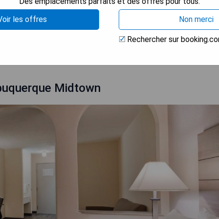
Des emplacements parfaits et des offres pour tous.
ux
Voir les offres
Non merci
Rechercher sur booking.c
 LA DISPONIBILITÉ
lbuquerque Midtown