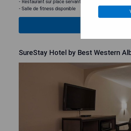
- Restaurant sur place servant un petit-déjeuner copie
- Salle de fitness disponible
VÉRIFIEZ
SureStay Hotel by Best Western A