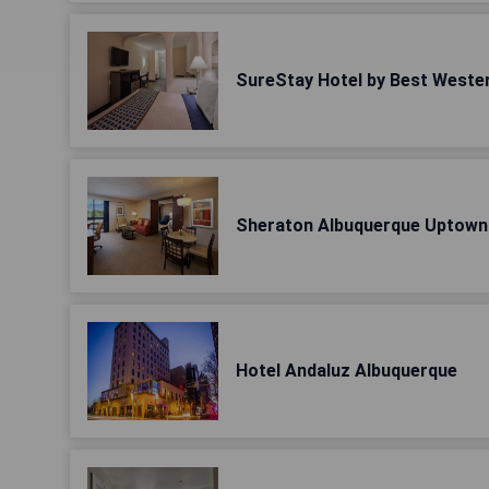
SureStay Hotel by Best Weste
Sheraton Albuquerque Uptown
Hotel Andaluz Albuquerque