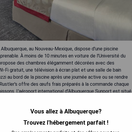
Albuquerque, au Nouveau-Mexique, dispose d'une piscine
prenable. À moins de 10 minutes en voiture de l'Université du
l propose des chambres élégamment décorées avec des
Fi gratuit, une télévision à écran plat et une salle de bain
zzi au bord de la piscine après une journée active ou se rendre
 Rustler's offre des œufs frais préparés à la commande chaque
oissons. L'aéroport international d'Albuquerque Sunport est situé
Vous allez à Albuquerque?
Trouvez l'hébergement parfait !