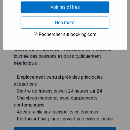
chambres sont dotées de meubles
Voir les offres
contemporains, d'un coin salon et d'une télévision
LCD avec chaînes câblées et satellite. Depuis le
Renaissance, il est facile de se déplacer dans la
Non merci
ville, avec la plupart des magasins, restaurants et
Rechercher sur booking.com
attractions accessibles à pied. Pour les distances
plus longues, l'arrêt de tramway le plus proche se
trouve à 2 minutes. Le Koepelcafé sert toute la
journée des boissons et plats typiquement
néerlandais.
- Emplacement central près des principales
attractions
- Centre de fitness ouvert 24 heures sur 24
- Chambres modernes avec équipements
contemporains
- Accès facile aux transports en commun
- Restaurant sur place servant une cuisine locale