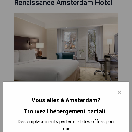
Renaissance Amsterdam Hotel
L'hôtel Renaissance Amsterdam bénéficie d'un
×
emplacement central à proximité de la gare
Vous allez à Amsterdam?
centrale d'Amsterdam et à 10 minutes à pied de
Trouvez l'hébergement parfait !
la place Dam. Il propose un centre de fitness
ouvert 24h/24 et des hébergements modernes
Des emplacements parfaits et des offres pour
équipés de télévisions à écran plat. Toutes les
tous.