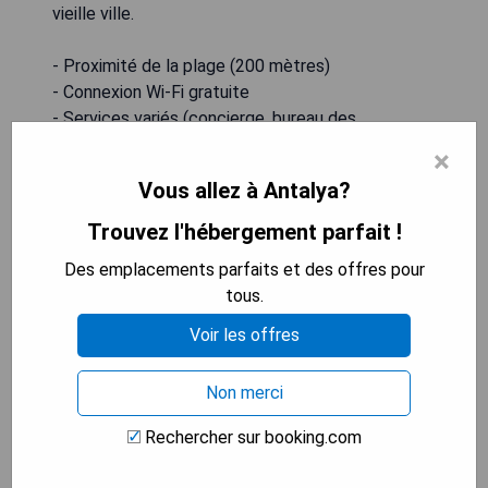
vieille ville.
- Proximité de la plage (200 mètres)
- Connexion Wi-Fi gratuite
- Services variés (concierge, bureau des
excursions)
×
- Chambres modernes avec commodités
Vous allez à Antalya?
- Accès facile aux attractions locales
Trouvez l'hébergement parfait !
VÉRIFIEZ LA DISPONIBILITÉ
Des emplacements parfaits et des offres pour
tous.
Voir les offres
Trend Suites CYCLE
Non merci
Rechercher sur booking.com