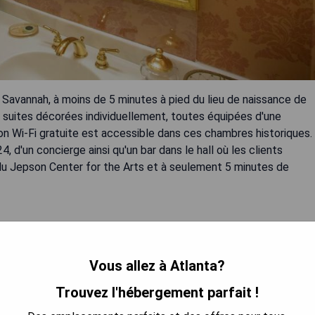
de Savannah, à moins de 5 minutes à pied du lieu de naissance de
 suites décorées individuellement, toutes équipées d'une
on Wi-Fi gratuite est accessible dans ces chambres historiques.
 d'un concierge ainsi qu'un bar dans le hall où les clients
 du Jepson Center for the Arts et à seulement 5 minutes de
Vous allez à Atlanta?
Trouvez l'hébergement parfait !