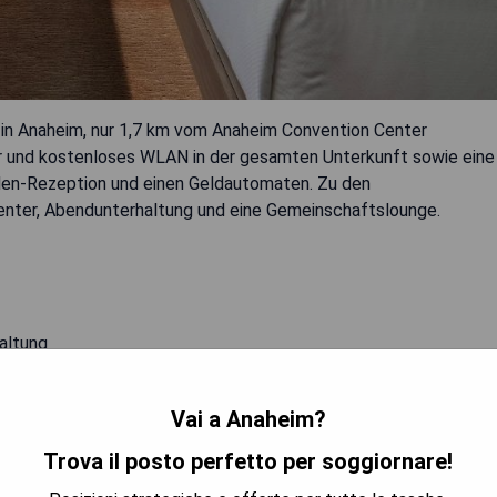
 in Anaheim, nur 1,7 km vom Anaheim Convention Center
er und kostenloses WLAN in der gesamten Unterkunft sowie eine
nden-Rezeption und einen Geldautomaten. Zu den
enter, Abendunterhaltung und eine Gemeinschaftslounge.
altung
Vai a Anaheim?
 LA DISPONIBILITÀ
Trova il posto perfetto per soggiornare!