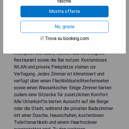
tasche.
Mostra offerte
No, grazie
Trova su booking.com
Das B Business Hotel & Spa in Antalya bietet
einen Wellnessbereich, ein Außen- und ein
Innenpool. Die Gäste können das hoteleigene
Restaurant sowie die Bar nutzen. Kostenloses
WLAN und private Parkplätze stehen zur
Verfügung. Jedes Zimmer ist klimatisiert und
verfügt über einen Flachbildsatellitenfernseher
sowie einen Wasserkocher. Einige Zimmer bieten
zudem eine Sitzecke für zusätzlichen Komfort.
Alle Unterkünfte bieten Aussicht auf die Berge
oder die Stadt, während die privaten Badezimmer
mit einer Dusche, Hausschuhen, kostenlosen
Toilettenartikeln und einem Haartrockner