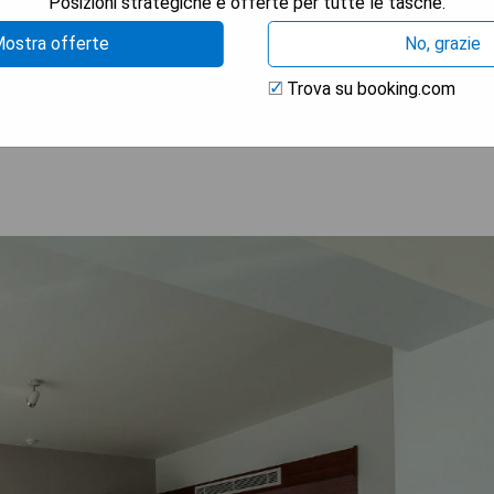
Posizioni strategiche e offerte per tutte le tasche.
d Dampfbad
nt
ostra offerte
No, grazie
Trova su booking.com
 LA DISPONIBILITÀ