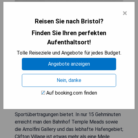
×
Das Holiday Inn Bristol City Centre liegt im
pulsierenden Stadtzentrum von Bristol und bietet
Reisen Sie nach Bristol?
moderne Zimmer sowie ein stilvolles Restaurant
Finden Sie Ihren perfekten
und eine Bar. Es befindet sich neben dem Cabot
Circus Shopping Centre und verfügt über ein Mini-
Aufenthaltsort!
Gym sowie Parkmöglichkeiten vor Ort. Die
Tolle Reiseziele und Angebote für jedes Budget.
farbenfrohen Zimmer sind mit luxuriösen
Badezimmern mit Regenduschen ausgestattet,
Angebote anzeigen
einem Schreibtisch und kostenfreiem WLAN.
Jedes Zimmer hat zudem einen Flachbild-LED-TV.
Nein, danke
Das Spot Kitchen and Bar serviert eine
abwechslungsreiche Speisekarte mit Gerichten
Auf booking.com finden
aus frischen, regionalen Zutaten, während die Bar
area Flachbildfernseher für Nachrichten und
Sportübertragungen bietet. In nur 15 Gehminuten
erreicht man den Bahnhof Temple Meads sowie
die Arnolfini Gallery und das lebhafte Hafengebiet;
Clifton Village ist etwas mehr als eine Meile