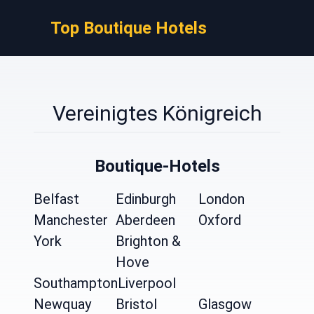
Top Boutique Hotels
Vereinigtes Königreich
Boutique-Hotels
Belfast
Edinburgh
London
Manchester
Aberdeen
Oxford
York
Brighton &
Hove
Southampton
Liverpool
Newquay
Bristol
Glasgow