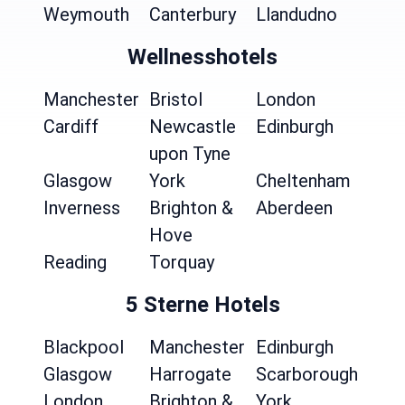
Weymouth
Canterbury
Llandudno
Wellnesshotels
Manchester
Bristol
London
Cardiff
Newcastle
Edinburgh
upon Tyne
Glasgow
York
Cheltenham
Inverness
Brighton &
Aberdeen
Hove
Reading
Torquay
5 Sterne Hotels
Blackpool
Manchester
Edinburgh
Glasgow
Harrogate
Scarborough
London
Brighton &
York