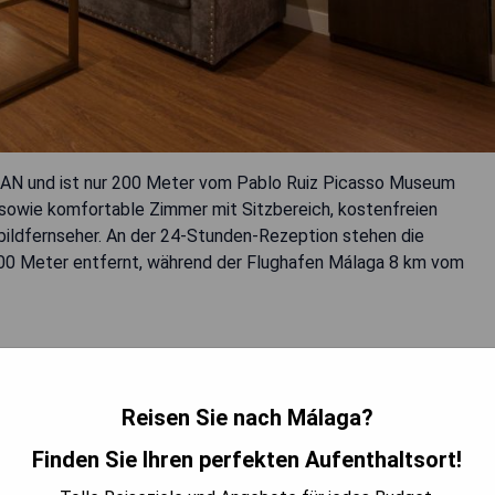
AN und ist nur 200 Meter vom Pablo Ruiz Picasso Museum
 sowie komfortable Zimmer mit Sitzbereich, kostenfreien
ildfernseher. An der 24-Stunden-Rezeption stehen die
 400 Meter entfernt, während der Flughafen Málaga 8 km vom
Reisen Sie nach Málaga?
n
Finden Sie Ihren perfekten Aufenthaltsort!