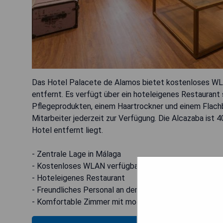
Das Hotel Palacete de Alamos bietet kostenloses WL
entfernt. Es verfügt über ein hoteleigenes Restaurant
Pflegeprodukten, einem Haartrockner und einem Flachb
Mitarbeiter jederzeit zur Verfügung. Die Alcazaba ist
Hotel entfernt liegt.
- Zentrale Lage in Málaga
- Kostenloses WLAN verfügbar
- Hoteleigenes Restaurant
- Freundliches Personal an der Rezeption
- Komfortable Zimmer mit modernen Annehmlichkeite