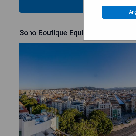
VERFÜG
An
Soho Boutique Equitativa