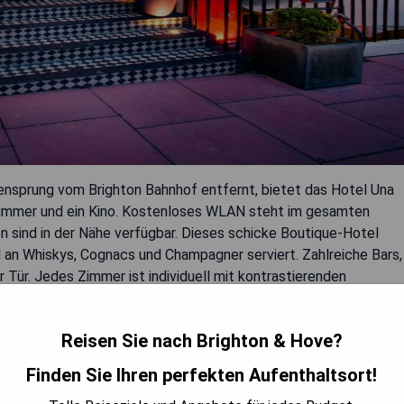
zensprung vom Brighton Bahnhof entfernt, bietet das Hotel Una
szimmer und ein Kino. Kostenloses WLAN steht im gesamten
n sind in der Nähe verfügbar. Dieses schicke Boutique-Hotel
l an Whiskys, Cognacs und Champagner serviert. Zahlreiche Bars,
 Tür. Jedes Zimmer ist individuell mit kontrastierenden
taltet. Einige Zimmer bieten besondere Merkmale wie einen
hende Badewanne. Alle Zimmer sind mit einem Flachbild-TV und
Reisen Sie nach Brighton & Hove?
ttet. Der weltberühmte Brighton Pier ist nur 20 Gehminuten
reichbar.
Finden Sie Ihren perfekten Aufenthaltsort!