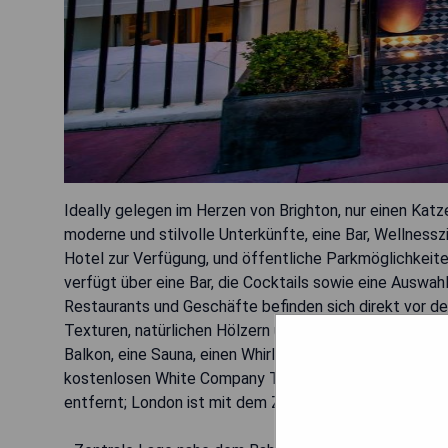
Ideally gelegen im Herzen von Brighton, nur einen Kat
moderne und stilvolle Unterkünfte, eine Bar, Wellnes
Hotel zur Verfügung, und öffentliche Parkmöglichkeite
verfügt über eine Bar, die Cocktails sowie eine Auswah
Restaurants und Geschäfte befinden sich direkt vor der
Texturen, natürlichen Hölzern und moderner Kunst ges
Balkon, eine Sauna, einen Whirlpool oder eine freiste
kostenlosen White Company Toilettenartikeln ausgesta
entfernt; London ist mit dem Zug in nur einer Stunde er