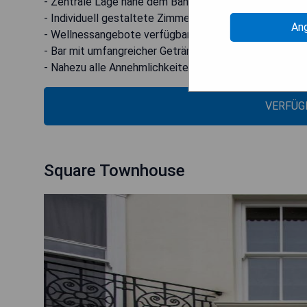
- Zentrale Lage nahe dem Bahnhof
- Individuell gestaltete Zimmer
An
- Wellnessangebote verfügbar
- Bar mit umfangreicher Getränkekarte
- Nahezu alle Annehmlichkeiten für einen komfortable
VERFÜG
Square Townhouse