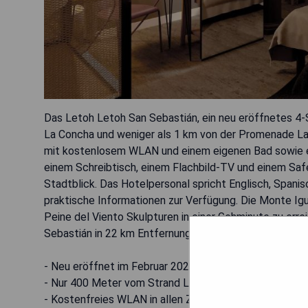
Das Letoh Letoh San Sebastián, ein neu eröffnetes 4-
La Concha und weniger als 1 km von der Promenade La 
mit kostenlosem WLAN und einem eigenen Bad sowie ein
einem Schreibtisch, einem Flachbild-TV und einem Saf
Stadtblick. Das Hotelpersonal spricht Englisch, Spanis
praktische Informationen zur Verfügung. Die Monte Igu
Peine del Viento Skulpturen in einer Gehminute zu err
Sebastián in 22 km Entfernung.
- Neu eröffnet im Februar 2023
- Nur 400 Meter vom Strand La Concha entfernt
- Kostenfreies WLAN in allen Zimmern