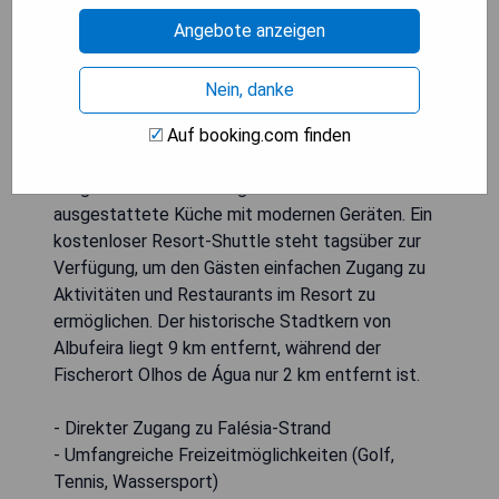
und Luxusresort, das in einer malerischen Lage nur
800 Meter von den Stränden des Atlantiks
Angebote anzeigen
entfernt liegt. Es bietet eine Vielzahl von
Wellness-Einrichtungen und Restaurants sowie
Nein, danke
direkten Zugang zum berühmten Falésia-Strand.
Die Apartments mit 1, 2 oder 3 Schlafzimmern
Auf booking.com finden
sind mit WLAN, Satelliten-TV und Klimaanlage
ausgestattet und verfügen über eine voll
ausgestattete Küche mit modernen Geräten. Ein
kostenloser Resort-Shuttle steht tagsüber zur
Verfügung, um den Gästen einfachen Zugang zu
Aktivitäten und Restaurants im Resort zu
ermöglichen. Der historische Stadtkern von
Albufeira liegt 9 km entfernt, während der
Fischerort Olhos de Água nur 2 km entfernt ist.
- Direkter Zugang zu Falésia-Strand
- Umfangreiche Freizeitmöglichkeiten (Golf,
Tennis, Wassersport)