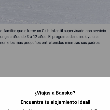
 familiar que ofrece un Club Infantil supervisado con servicio
engan niños de 3 a 12 años. El programa diario incluye una
tener a los más pequeños entretenidos mientras sus padres
 DISPONIBILIDAD
¿Viajas a Bansko?
¡Encuentra tu alojamiento ideal!