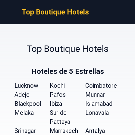
Top Boutique Hotels
Top Boutique Hotels
Hoteles de 5 Estrellas
Lucknow
Kochi
Coimbatore
Adeje
Pafos
Munnar
Blackpool
Ibiza
Islamabad
Melaka
Sur de
Lonavala
Pattaya
Srinagar
Marrakech
Antalya