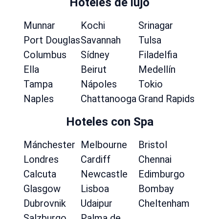
Hoteles de lujo
Munnar
Kochi
Srinagar
Port Douglas
Savannah
Tulsa
Columbus
Sídney
Filadelfia
Ella
Beirut
Medellín
Tampa
Nápoles
Tokio
Naples
Chattanooga
Grand Rapids
Hoteles con Spa
Mánchester
Melbourne
Bristol
Londres
Cardiff
Chennai
Calcuta
Newcastle
Edimburgo
Glasgow
Lisboa
Bombay
Dubrovnik
Udaipur
Cheltenham
Salzburgo
Palma de