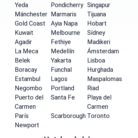
Yeda
Pondicherry
Singapur
Mánchester
Marmaris
Tijuana
Gold Coast
Ayia Napa
Hobart
Kuwait
Melbourne
Sídney
Agadir
Fethiye
Madikeri
La Meca
Medellín
Ámsterdam
Belek
Yakarta
Lisboa
Boracay
Funchal
Hurghada
Estambul
Lagos
Maspalomas
Negombo
Portland
Riad
Puerto del
Santa Fe
Playa del
Carmen
Carmen
París
Scarborough
Toronto
Newport