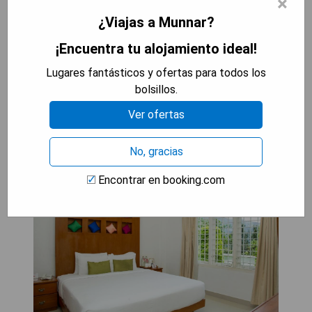
×
naturales
- Desayunos variados disponibles
¿Viajas a Munnar?
- Servicio al cliente atento las 24 horas
¡Encuentra tu alojamiento ideal!
MOSTRAR DISPONIBILIDAD
Lugares fantásticos y ofertas para todos los
bolsillos.
Ver ofertas
The Fog Munnar
No, gracias
Encontrar en booking.com