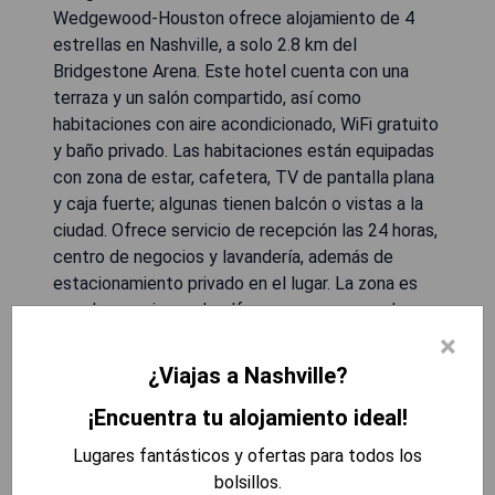
Wedgewood-Houston ofrece alojamiento de 4
estrellas en Nashville, a solo 2.8 km del
Bridgestone Arena. Este hotel cuenta con una
terraza y un salón compartido, así como
habitaciones con aire acondicionado, WiFi gratuito
y baño privado. Las habitaciones están equipadas
con zona de estar, cafetera, TV de pantalla plana
y caja fuerte; algunas tienen balcón o vistas a la
ciudad. Ofrece servicio de recepción las 24 horas,
centro de negocios y lavandería, además de
estacionamiento privado en el lugar. La zona es
popular para jugar al golf y pescar, y se pueden
alquilar coches en el hotel. Se encuentra a 2.9 km
×
del Ryman Auditorium y del Museo Johnny Cash,
¿Viajas a Nashville?
mientras que el Aeropuerto Internacional de
¡Encuentra tu alojamiento ideal!
Nashville está a 9 km.
Lugares fantásticos y ofertas para todos los
- Ubicación conveniente cerca de atracciones
bolsillos.