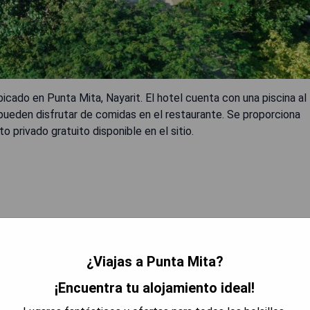
icado en Punta Mita, Nayarit. El hotel cuenta con una piscina al
 pueden disfrutar de comidas en el restaurante. Se proporciona
 privado gratuito disponible en el sitio.
¿Viajas a Punta Mita?
 DISPONIBILIDAD
¡Encuentra tu alojamiento ideal!