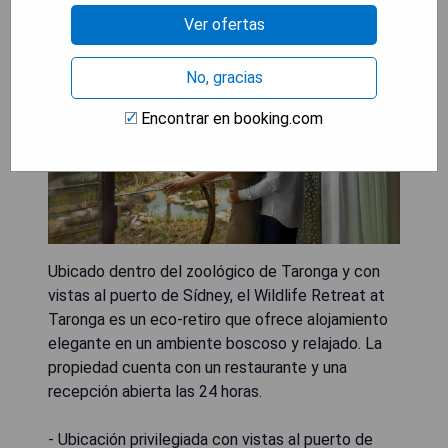
Ver ofertas
No, gracias
Encontrar en booking.com
Ubicado dentro del zoológico de Taronga y con
vistas al puerto de Sídney, el Wildlife Retreat at
Taronga es un eco-retiro que ofrece alojamiento
elegante en un ambiente boscoso y relajado. La
propiedad cuenta con un restaurante y una
recepción abierta las 24 horas.
- Ubicación privilegiada con vistas al puerto de