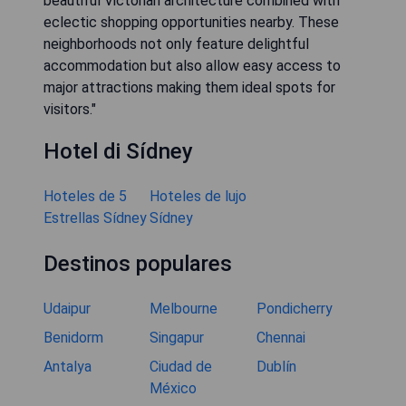
beautiful Victorian architecture combined with
eclectic shopping opportunities nearby. These
neighborhoods not only feature delightful
accommodation but also allow easy access to
major attractions making them ideal spots for
visitors."
Hotel di Sídney
Hoteles de 5
Hoteles de lujo
Estrellas Sídney
Sídney
Destinos populares
Udaipur
Melbourne
Pondicherry
Benidorm
Singapur
Chennai
Antalya
Ciudad de
Dublín
México