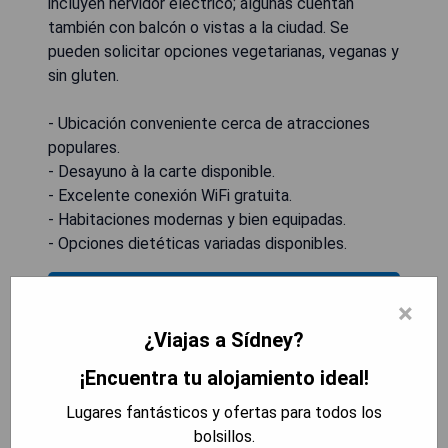
incluyen hervidor eléctrico; algunas cuentan
también con balcón o vistas a la ciudad. Se
pueden solicitar opciones vegetarianas, veganas y
sin gluten.
- Ubicación conveniente cerca de atracciones
populares.
- Desayuno à la carte disponible.
- Excelente conexión WiFi gratuita.
- Habitaciones modernas y bien equipadas.
- Opciones dietéticas variadas disponibles.
MOSTRAR DISPONIBILIDAD
×
¿Viajas a Sídney?
¡Encuentra tu alojamiento ideal!
Wildlife Retreat at Taronga
Lugares fantásticos y ofertas para todos los
bolsillos.