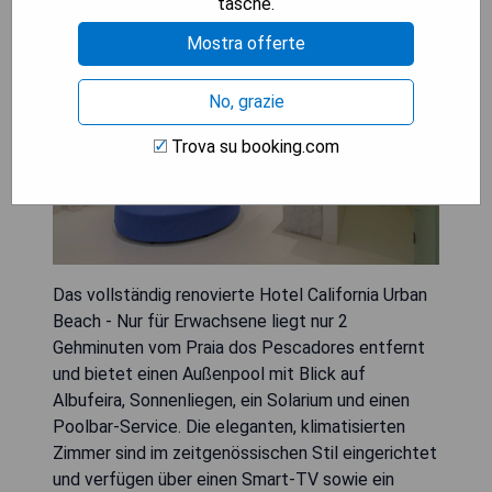
tasche.
Mostra offerte
No, grazie
Trova su booking.com
Das vollständig renovierte Hotel California Urban
Beach - Nur für Erwachsene liegt nur 2
Gehminuten vom Praia dos Pescadores entfernt
und bietet einen Außenpool mit Blick auf
Albufeira, Sonnenliegen, ein Solarium und einen
Poolbar-Service. Die eleganten, klimatisierten
Zimmer sind im zeitgenössischen Stil eingerichtet
und verfügen über einen Smart-TV sowie ein