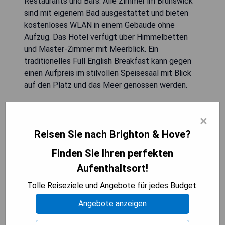
Restaurants und Bars. Alle Zimmer im Brunswick
sind mit eigenem Bad ausgestattet und bieten
kostenloses WLAN in einem Gebäude ohne
Aufzug. Das Hotel verfügt über Himmelbetten
und Master-Zimmer mit Meerblick. Ein
traditionelles Full English Breakfast kann gegen
einen Aufpreis im stilvollen Speisesaal mit Blick
auf den Platz und das Meer genossen werden.
- Zentrale Lage nahe am Strand
×
- Elegante, historisch ansprechende Umgebung
Reisen Sie nach Brighton & Hove?
- Kostenfreies WLAN verfügbar
- Auswahl an speziellen Zimmern mit Meerblick
Finden Sie Ihren perfekten
- Leckeres Full English Breakfast erhältlich
Aufenthaltsort!
Tolle Reiseziele und Angebote für jedes Budget.
VERFÜGBARKEIT PRÜFEN
Angebote anzeigen