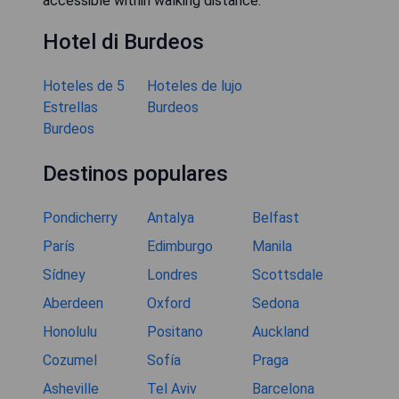
accessible within walking distance."
Hotel di Burdeos
Hoteles de 5
Hoteles de lujo
Estrellas
Burdeos
Burdeos
Destinos populares
Pondicherry
Antalya
Belfast
París
Edimburgo
Manila
Sídney
Londres
Scottsdale
Aberdeen
Oxford
Sedona
Honolulu
Positano
Auckland
Cozumel
Sofía
Praga
Asheville
Tel Aviv
Barcelona