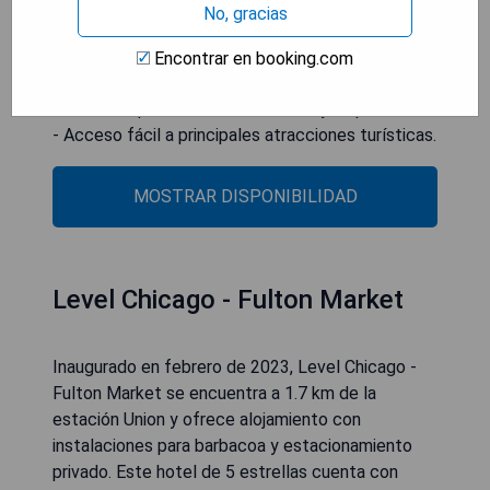
No, gracias
- Excelente ubicación cerca del Magnificent Mile.
- Instalaciones modernas y bien equipadas.
Encontrar en booking.com
- Bar en la azotea con vistas impresionantes.
- Servicios para eventos tech-savvy disponibles.
- Acceso fácil a principales atracciones turísticas.
MOSTRAR DISPONIBILIDAD
Level Chicago - Fulton Market
Inaugurado en febrero de 2023, Level Chicago -
Fulton Market se encuentra a 1.7 km de la
estación Union y ofrece alojamiento con
instalaciones para barbacoa y estacionamiento
privado. Este hotel de 5 estrellas cuenta con