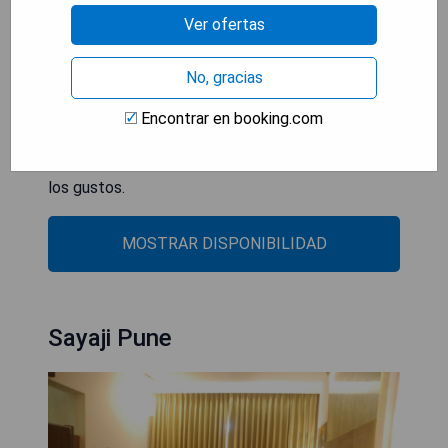
centros comerciales.
Ver ofertas
- Spa y tratamientos rejuvenecedores disponibles.
- Opción de comidas al aire libre en un ambiente
No, gracias
encantador.
- Modernas comodidades en las habitaciones con
Encontrar en booking.com
servicios personalizados.
- Múltiples opciones gastronómicas para todos
los gustos.
MOSTRAR DISPONIBILIDAD
Sayaji Pune