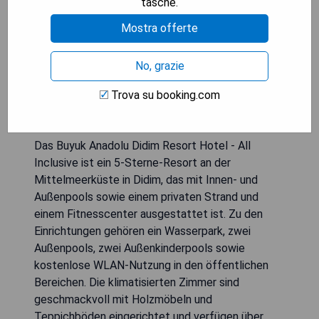
tasche.
Mostra offerte
No, grazie
Trova su booking.com
Das Buyuk Anadolu Didim Resort Hotel - All
Inclusive ist ein 5-Sterne-Resort an der
Mittelmeerküste in Didim, das mit Innen- und
Außenpools sowie einem privaten Strand und
einem Fitnesscenter ausgestattet ist. Zu den
Einrichtungen gehören ein Wasserpark, zwei
Außenpools, zwei Außenkinderpools sowie
kostenlose WLAN-Nutzung in den öffentlichen
Bereichen. Die klimatisierten Zimmer sind
geschmackvoll mit Holzmöbeln und
Teppichböden eingerichtet und verfügen über