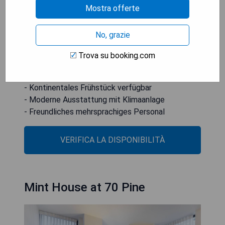
Italienisch und informiert die Gäste gerne rund um
Mostra offerte
die Uhr über praktische Informationen zur
Umgebung.
No, grazie
- Zentrale Lage in der Nähe von Top-
Trova su booking.com
Sehenswürdigkeiten
- Kostenloses WLAN für alle Gäste
- Kontinentales Frühstück verfügbar
- Moderne Ausstattung mit Klimaanlage
- Freundliches mehrsprachiges Personal
VERIFICA LA DISPONIBILITÀ
Mint House at 70 Pine