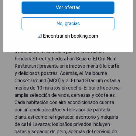
Ver ofertas
Situado en el corazón del vibrante distrito de
compras y restaurantes de Flinders Lane, el
Adelphi Hotel ofrece WiFi gratuito, llamadas
No, gracias
telefónicas locales sin cargo y refrigerios en la
Encontrar en booking.com
habitación sin costo. Convenientemente
localizado en el CBD de Melbourne, se encuentra
a menos de 5 minutos a pie de la estación
Flinders Street y Federation Square. El Om Nom
Restaurant presenta un atractivo menú à la carte
y deliciosos postres. Además, el Melbourne
Cricket Ground (MCG) y el Etihad Stadium están a
menos de 10 minutos en coche. El bar ofrece una
amplia selección de vinos, cervezas y cócteles.
Cada habitación con aire acondicionado cuenta
con un dock para iPod y televisor de pantalla
plana, así como refrigerador, escritorio y máquina
de café Lavazza; los baños privados incluyen
batas y secador de pelo, además del servicio de